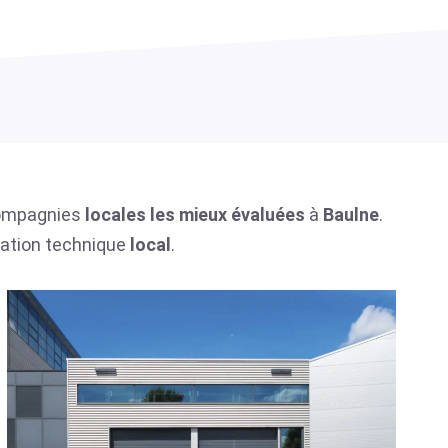
 compagnies
locales
les mieux évaluées
à
Baulne
.
tation technique
local
.