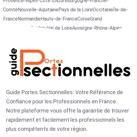
Provence-Alpes-Côte d’Azur
Bourgogne-Franche-
Comté
Nouvelle-Aquitaine
Pays de la Loire
Occitanie
Île-de-
France
Normandie
Hauts-de-France
Corse
Grand
Est
Bretagne
Centre-Val de Loire
Auvergne-Rhône-Alpes
Guide Portes Sectionnelles: Votre Référence de
Confiance pour les Professionnels en France.
Notre plateforme vous offre la garantie de trouver
rapidement et facilement les professionnels les
plus compétents de votre région.